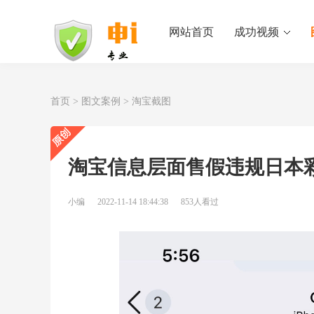
网站首页
成功视频
首页
>
图文案例
>
淘宝截图
淘宝信息层面售假违规日本
小编
2022-11-14 18:44:38
853人看过