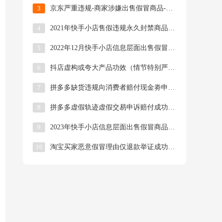
3
京东严重违规-商家涉嫌出售假冒商品-扣25分罚款40000申诉成功截图
4
2021年快手小店售假违规永久封禁商品功能申诉成功图文案例
5
2022年12月快手小店信息层面出售假冒商品扣分申诉成功截图
6
抖店虚构或夸大产品功效（情节特别严重）申诉成功截图
7
拼多多缺货违规向消费者赔付现金劵申诉成功截图
8
拼多多虚假轨迹虚假交易申诉赔付成功截图
9
2023年快手小店信息层面出售假冒商品阿迪达斯申诉成功截图
10
淘宝买家恶意假冒理由仅退款举证成功截图（包成功）